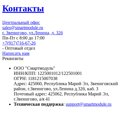
Контакты
Центральный офис
sales@smartmodule.ru
г. Звенигово, ул.Ленина, д. 32б
Пн-Пт с 8:00 до 17:00
+7(917)716-67-26
- Оптовый отдел
Написать нам
Реквизиты
ООО "Смартмодуль"
ИНН/КПП: 1225001012/122501001
ОГРН: 1181215007038
Адрес: 425060, Рeспублика Мapий Эл, Звениговский
район, г.Звeнигoвo, ул.Ленина д.32б, каб. 3
Почтовый адрес: 425062, Рeспублика Мapий Эл,
г.Звeнигoвo, а/я 41
Техническая поддержка
:
support@smartmodule.ru